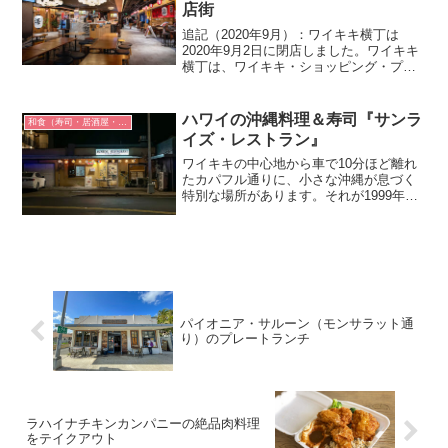
店街
追記（2020年9月）：ワイキキ横丁は
2020年9月2日に閉店しました。ワイキキ
横丁は、ワイキキ・ショッピング・プラ
ザの地下1階フロア全面に広がる日本食グ
ルメ名店街です。ワイキキの中心部、メ
インストリートであるカラカウア通りに
ハワイの沖縄料理＆寿司『サンラ
和食（寿司・居酒屋・ラーメン）
面した最高のロ...
イズ・レストラン』
ワイキキの中心地から車で10分ほど離れ
たカパフル通りに、小さな沖縄が息づく
特別な場所があります。それが1999年に
開店のサンライズ・レストラン（Sunrise
Restaurant）。沖縄出身の陽気なマスタ
ー玉寄朝勝さんと、東京出身の優しい...
パイオニア・サルーン（モンサラット通
り）のプレートランチ
ラハイナチキンカンパニーの絶品肉料理
をテイクアウト