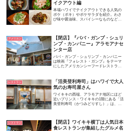
イクアウト編
本場ハワイでテイクアウトできる人気の
ポケ（ポキ）やポケサラダを紹介。わさ
び味や醤油味、スパイシーなものなどレ
シピやたれの種類も様々で、マグロ以外
の具を使ったポケもたくさんある。
【閉店】『ババ・ガンプ・シュリ
アメリカン
ンプ・カンパニー』アラモアナセ
ンター店
ババ・ガンプ・シュリンプ・カンパニー
は映画『フォレスト・ガンプ』をテーマ
にしたアメリカンシーフードレストラ
ン。ハワイの他、全米、日本にも店舗が
ある人気店。映画の世界観を楽しめる店
内でエビ料理や豊富なシーフードメニュ
「活美登利寿司」はハワイで大人
レストラン
ーが堪能できる。アラモアナ店のテラス
気のお寿司屋さん
席は眺めも良く、ランチにおすすめのレ
ストランだったが、残念ながら2020年2月
ワイキキの西端、アラモアナ地区にほど
に閉店した。
近いプリンス・ワイキキの1階にある「活
美登利寿司（かつみどりすし）」は、
2016年にオープンして以来、地元の人々
や世界各地からの観光客に愛され続けて
いるお寿司屋さんです。回転寿司ではな
【閉店】ワイキキ横丁は人気日本
い、オーセンティック...
レストラン
食レストランが集結したグルメ名