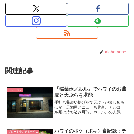
aloha nene
関連記事
『稲葉ホノルル』でハワイのお蕎
レストラン
麦と天ぷらを堪能
手打ち蕎麦や揚げたて天ぷらが楽しめる
ほか、居酒屋メニューも豊富。アルコー
ル類は持ち込み可能。ホノルルの人気レ
ストランが立ち並ぶキングストリートに
あるお店。朝食、ランチ、ディナーとも
豊富なメニューを提供。
ハワイのポケ（ポキ）食記録：テ
プレートランチ＆テイクアウト