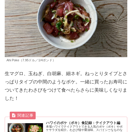
Ahi Poke（7.95ドル／1/4ポンド）
生マグロ、玉ねぎ、白胡麻、細ネギ。ねっとりタイプとさ
っぱりタイプの中間のようなポケ。一緒に買ったお寿司に
ついてきたわさびをつけて食べたらさらに美味しくなりま
した！
ハワイのポケ（ポキ）食記録：テイクアウト編
本場ハワイでテイクアウトできる人気のポケ（ポキ）やポ
ケサラダを紹介。わさび味や醤油味、スパイシーなものな