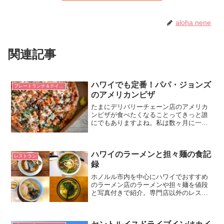
aloha nene
関連記事
ハワイでも定番！パパ・ジョンズ
プレートランチ＆テイクアウト
のアメリカンピザ
たまにデリバリーチェーン店のアメリカ
ンピザが食べたくなることってきっと誰
にでもありますよね。私は数ヶ月に一回
無性に食べたくなります。そんなときに
オススメのお店ひとつが、パパ・ジョン
ズ（Papa John’s）です。世界で5000店舗
ハワイのラーメンと担々麺の食記
以上を展...
レストラン
録
ホノルル市内を中心にハワイでおすすめ
のラーメン店のラーメンや担々麺を値段
と写真付きで紹介。専門店以外のレスト
ランや居酒屋で出しているラーメンも紹
介する。