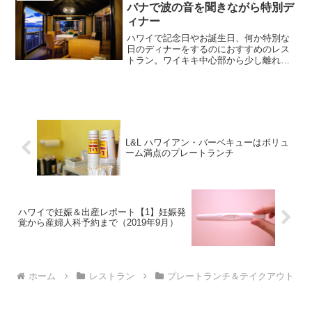
バナで波の音を聞きながら特別デ
ィナー
ハワイで記念日やお誕生日、何か特別な
日のディナーをするのにおすすめのレス
トラン。ワイキキ中心部から少し離れ
て、半個室でディナーを堪能できます。
目の前に広がる美しいハワイの海とサン
セットを眺めながら、金曜日には花火を
眺めながら、絶品お寿司や和食コースは
いかがですか？
L&L ハワイアン・バーベキューはボリュ
ーム満点のプレートランチ
ハワイで妊娠＆出産レポート【1】妊娠発
覚から産婦人科予約まで（2019年9月）
ホーム
レストラン
プレートランチ＆テイクアウト