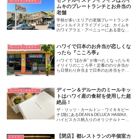
セントルイスドライブインはカイ
プレートランチ＆テイクアウト
ムキのプレートランチとお弁当の
老舗
学校が多いエリアの老舗プレートランチ
セントルイスドライブインは、カイムキ
のワイアラエ・アベニューにある昔なが
らのローカルプレートランチとお弁当の
お店です。道路を挟んだすぐ向かいには
セントルイス・スクールやシャミナード
ハワイで日本のお弁当が恋しくな
プレートランチ＆テイクアウト
大学があります。少しカハ...
ったら『こころ亭』
ハワイで “ほか弁” が食べたくなったらモ
イリイリのこころ亭！定番ののり弁当か
ら日替わり弁当まで日本のお弁当をテイ
クアウトできる。イートインスペースも
ある。
ディーン＆デルーカのミールキッ
プレートランチ＆テイクアウト
トはハワイ産の食材を使用した超
絶品！
ザ・リッツ・カールトン・ワイキキビー
チ1階にあるDEAN＆DELUCA HAWAII。
ハイビスカス柄入りのオリジナルトート
バッグが大人気ですが、ハワイ産の食材
を使用したミールキットを期間限定で販
売中！
【閉店】都レストランの半個室カ
レストラン