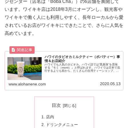
ジセンター（店名は『Boba Cha』）の6店舗を展開して
います。ワイキキ店は2018年3月にオープンし、観光客や
ワイキキで働く人にも利用しやすく、長年ローカルから愛
されているお店がワイキキにできたことで、さらに人気を
高めています。
ハワイのタピオカミルクティー（ボバティー）事
情＆お店紹介
ハワイでも人気のタピオカ。ハワイ語では“黒真珠”を意味
する『モミ（momi）』と呼ばれます。ハワイでは日本で流
行するよりも前から、たくさんの台湾ティーショップ、タ
ピオカミルクティーのお店があります。そんなハワイのタ
ピオカ事情をオススメのお店とともにご紹介します。
2020.05.13
www.alohanene.com
目次
店内
ドリンクメニュー