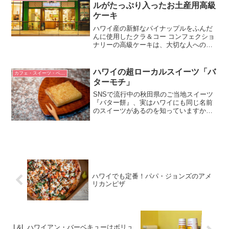
ルがたっぷり入ったお土産用高級
ケーキ
ハワイ産の新鮮なパイナップルをふんだ
んに使用したクラ＆コー コンフェクショ
ナリーの高級ケーキは、大切な人へのお
土産にぴったり。インターナショナルマ
ーケットプレイス2階に2017年にオープ
ン。
ハワイの超ローカルスイーツ「バ
カフェ・スイーツ・ベーカリー
ターモチ」
SNSで流行中の秋田県のご当地スイーツ
『バター餅』、実はハワイにも同じ名前
のスイーツがあるのを知っていますか？
知る人ぞ知る超ローカルスイーツ『バタ
ーモチ』はハワイの家庭の味！ココナッ
ツミルク入りで南国テイストのお菓子で
す。
ハワイでも定番！パパ・ジョンズのアメ
リカンピザ
L&L ハワイアン・バーベキューはボリュ