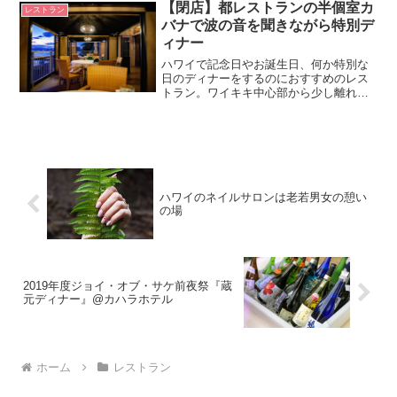
【閉店】都レストランの半個室カ
レストラン
バナで波の音を聞きながら特別デ
ィナー
ハワイで記念日やお誕生日、何か特別な
日のディナーをするのにおすすめのレス
トラン。ワイキキ中心部から少し離れ
て、半個室でディナーを堪能できます。
目の前に広がる美しいハワイの海とサン
セットを眺めながら、金曜日には花火を
眺めながら、絶品お寿司や和食コースは
いかがですか？
ハワイのネイルサロンは老若男女の憩い
の場
2019年度ジョイ・オブ・サケ前夜祭『蔵
元ディナー』@カハラホテル
ホーム
レストラン