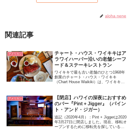
aloha nene
関連記事
チャート・ハウス・ワイキキはア
アメリカン
ラワイハーバー沿いの老舗シーフ
ード＆ステーキレストラン
ワイキキで最も古い老舗のひとつ1968年
創業のチャート・ハウス・ワイキキ
（Chart House Waikiki）は、ワイキキの
西側、アラワイハーバー沿いに店を構え
る人気レストランです。アラワイハーバ
ーお店の入り口1975年の火災と2020...
【閉店】ハワイの深夜におすすめ
アメリカン
のバー『Pint + Jigger』（パイン
ト・アンド・ジガー）
追記（2020年4月）：Pint + Jiggerは2020
年3月27日に閉店しました。現在、移転オ
ープンするために移転先を探しているそ
うです。ハワイでおすすめのバーは？と