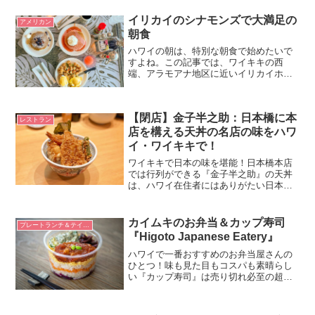
聞かれると、私はキングストリートにあ
る『Pint + Jigger（...
イリカイのシナモンズで大満足の
アメリカン
朝食
ハワイの朝は、特別な朝食で始めたいで
すよね。この記事では、ワイキキの西
端、アラモアナ地区に近いイリカイホテ
ルの2階にある「シナモンズ」の朝食をご
紹介します。シナモンズについてイリカ
イホテルシナモンズは、カイルアで1985
【閉店】金子半之助：日本橋に本
年から営業している老...
レストラン
店を構える天丼の名店の味をハワ
イ・ワイキキで！
ワイキキで日本の味を堪能！日本橋本店
では行列ができる『金子半之助』の天丼
は、ハワイ在住者にはありがたい日本ク
オリティーの味。欧米では珍しい半熟卵
の天ぷらは絶品です。
カイムキのお弁当＆カップ寿司
プレートランチ＆テイクアウト
『Higoto Japanese Eatery』
ハワイで一番おすすめのお弁当屋さんの
ひとつ！味も見た目もコスパも素晴らし
い『カップ寿司』は売り切れ必至の超人
気商品。焼き鳥弁当、ハンバーグ弁当、
とんかつ弁当、唐揚げ弁当などの定番弁
当も多数あります。