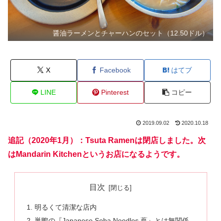
醤油ラーメンとチャーハンのセット（12.50ドル）
X
Facebook
はてブ
LINE
Pinterest
コピー
2019.09.02
2020.10.18
追記（2020年1月）：Tsuta Ramenは閉店しました。次
はMandarin Kitchenというお店になるようです。
目次
明るくて清潔な店内
巣鴨の『Japanese Soba Noodles 蔦』とは無関係